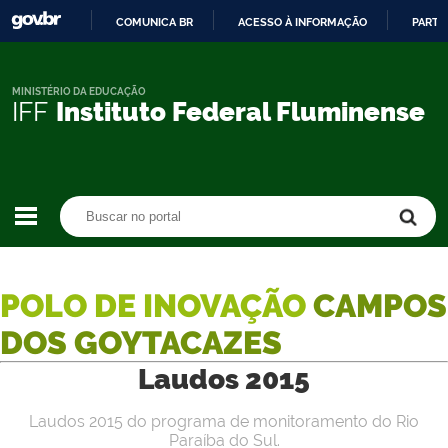
COMUNICA BR
ACESSO À INFORMAÇÃO
PARTI
IR
PARA
O
MINISTÉRIO DA EDUCAÇÃO
IFF
Instituto Federal Fluminense
CONTEÚDO
Buscar no portal
Buscar no portal
POLO DE INOVAÇÃO
CAMPOS
DOS GOYTACAZES
Laudos 2015
Laudos 2015 do programa de monitoramento do Rio
Paraíba do Sul.