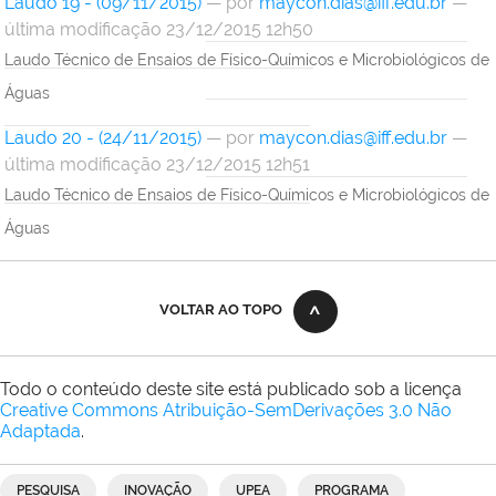
Laudo 19 - (09/11/2015)
—
por
maycon.dias@iff.edu.br
—
última modificação 23/12/2015 12h50
Laudo Técnico de Ensaios de Físico-Químicos e Microbiológicos de
Águas
Laudo 20 - (24/11/2015)
—
por
maycon.dias@iff.edu.br
—
última modificação 23/12/2015 12h51
Laudo Técnico de Ensaios de Físico-Químicos e Microbiológicos de
Águas
VOLTAR AO TOPO
Todo o conteúdo deste site está publicado sob a licença
Creative Commons Atribuição-SemDerivações 3.0 Não
Adaptada
.
PESQUISA
INOVAÇÃO
UPEA
PROGRAMA