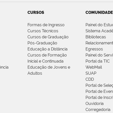
CURSOS
COMUNIDADE
Formas de Ingresso
Painel do Estu
Cursos Técnicos
Sistema Acad
Cursos de Graduação
Bibliotecas
Pós-Graduação
Relacionamen
Educação a Distância
Egressos
Cursos de Formação
Painel do Serv
Inicial e Continuada
Portal da TIC
ência
Educação de Jovens e
WebMail
Adultos
SUAP
CDD
Portal de Sele
Portal de Even
Portal de Insc
Ouvidoria
Corregedoria