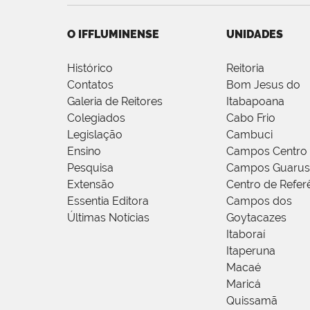
O IFFLUMINENSE
UNIDADES
Histórico
Reitoria
Contatos
Bom Jesus do
Galeria de Reitores
Itabapoana
Colegiados
Cabo Frio
Legislação
Cambuci
Ensino
Campos Centro
Pesquisa
Campos Guarus
Extensão
Centro de Refer
Essentia Editora
Campos dos
Últimas Notícias
Goytacazes
Itaboraí
Itaperuna
Macaé
Maricá
Quissamã