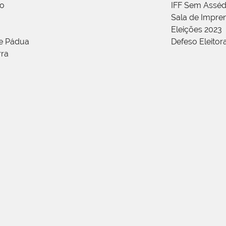
ão
IFF Sem Asséd
Sala de Impren
Eleições 2023
de Pádua
Defeso Eleitor
rra