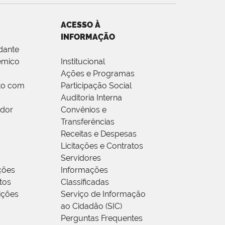
ACESSO À
INFORMAÇÃO
dante
êmico
Institucional
Ações e Programas
to com
Participação Social
Auditoria Interna
idor
Convênios e
Transferências
Receitas e Despesas
Licitações e Contratos
Servidores
ções
Informações
tos
Classificadas
rições
Serviço de Informação
ao Cidadão (SIC)
Perguntas Frequentes