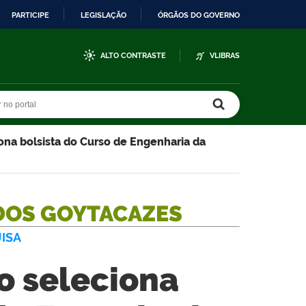
PARTICIPE
LEGISLAÇÃO
ÓRGÃOS DO GOVERNO
ALTO CONTRASTE
VLIBRAS
r no portal
r no portal
ona bolsista do Curso de Engenharia da
DOS GOYTACAZES
ISA
o seleciona