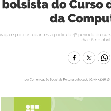
bolsista do Curso
da Compu
vaga é para estudantes a partir do 4º período do cur
dia 16 de abril
por
Comunicação Social da Reitoria
publicado
08/04/2026 16h