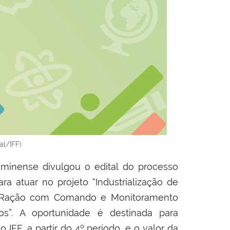
al/IFF)
uminense divulgou o edital do processo
ara atuar
no projeto “Industrialização de
e Ração com Comando e Monitoramento
os”
. A oportunidade é destinada para
FF, a partir do 4º período, e o valor da