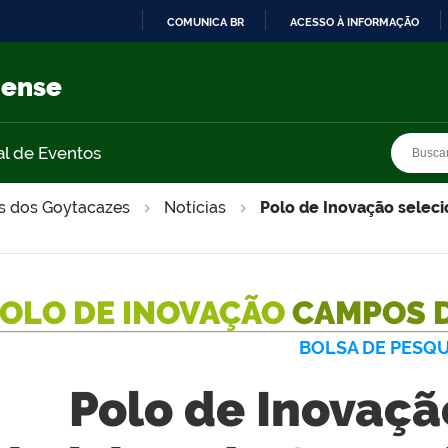
COMUNICA BR
ACESSO À INFORMAÇÃO
IR
PARA
nense
O
CONTEÚDO
Busca
Busca
al de Eventos
s dos Goytacazes
Notícias
Polo de Inovação seleci
OLO DE INOVAÇÃO
CAMPOS 
BOLSA DE PESQU
Polo de Inovaçã