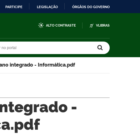
PARTICIPE
LEGISLAÇÃO
ÓRGÃOS DO GOVERNO
ALTO CONTRASTE
VLIBRAS
r no portal
r no portal
 ano integrado - Informática.pdf
integrado -
ca.pdf