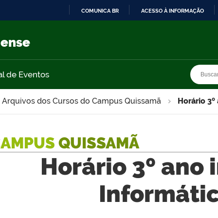
COMUNICA BR
ACESSO À INFORMAÇÃO
IR
PARA
nense
O
CONTEÚDO
Busca
Busca
al de Eventos
Arquivos dos Cursos do Campus Quissamã
Horário 3º
CAMPUS
QUISSAMÃ
Horário 3º ano 
Informáti