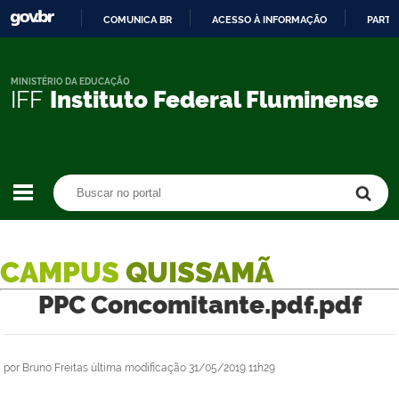
COMUNICA BR
ACESSO À INFORMAÇÃO
PARTI
IR
PARA
O
MINISTÉRIO DA EDUCAÇÃO
IFF
Instituto Federal Fluminense
CONTEÚDO
Buscar no portal
Buscar no portal
CAMPUS
QUISSAMÃ
PPC Concomitante.pdf.pdf
por
Bruno Freitas
última modificação
31/05/2019 11h29