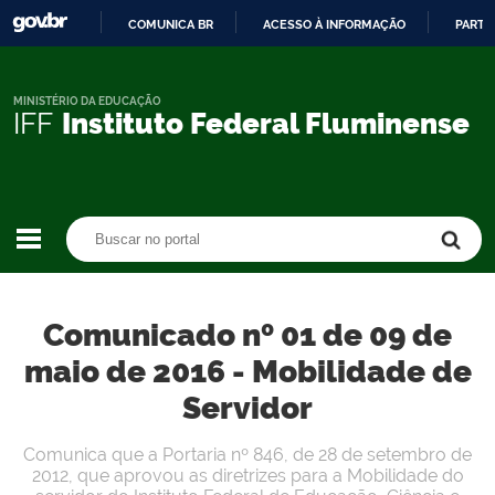
COMUNICA BR
ACESSO À INFORMAÇÃO
PARTI
IR
PARA
O
MINISTÉRIO DA EDUCAÇÃO
IFF
Instituto Federal Fluminense
CONTEÚDO
Buscar no portal
Buscar no portal
Comunicado nº 01 de 09 de
maio de 2016 - Mobilidade de
Servidor
Comunica que a Portaria nº 846, de 28 de setembro de
2012, que aprovou as diretrizes para a Mobilidade do