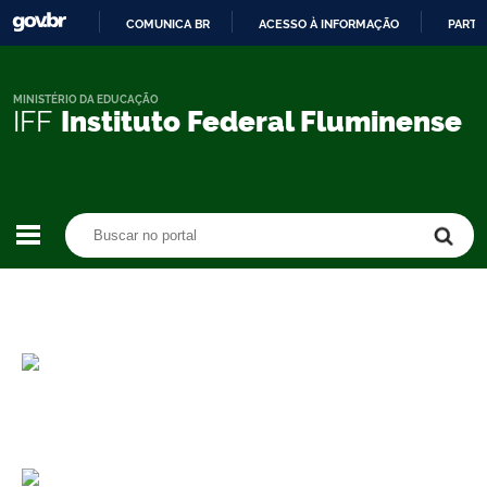
COMUNICA BR
ACESSO À INFORMAÇÃO
PARTI
IR
PARA
O
MINISTÉRIO DA EDUCAÇÃO
IFF
Instituto Federal Fluminense
CONTEÚDO
Buscar no portal
Buscar no portal