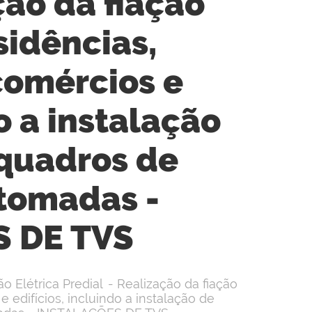
ção da fiação
sidências,
comércios e
o a instalação
 quadros de
 tomadas -
 DE TVS
o Elétrica Predial - Realização da fiação
 edifícios, incluindo a instalação de