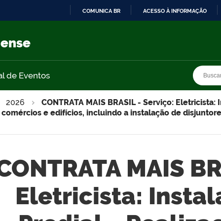
COMUNICA BR
ACESSO À INFORMAÇÃO
IR
PARA
nense
O
CONTEÚDO
Busca
Busca
al de Eventos
2026
CONTRATA MAIS BRASIL - Serviço: Eletricista: I
 comércios e edifícios, incluindo a instalação de disjuntor
CONTRATA MAIS BRA
Eletricista: Insta