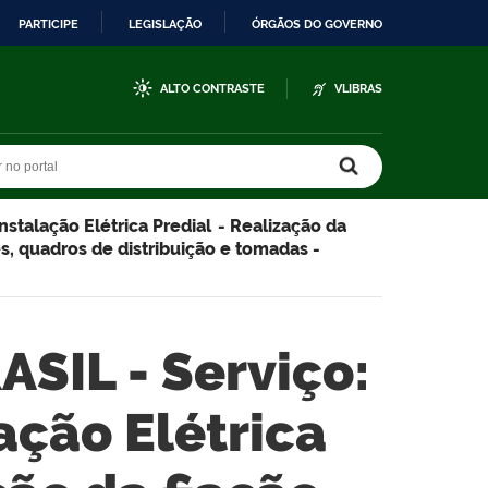
PARTICIPE
LEGISLAÇÃO
ÓRGÃOS DO GOVERNO
ALTO CONTRASTE
VLIBRAS
r no portal
r no portal
nstalação Elétrica Predial - Realização da
es, quadros de distribuição e tomadas -
SIL - Serviço:
lação Elétrica