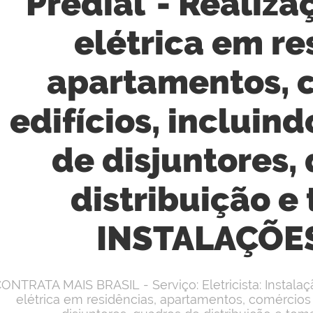
Predial - Realiza
elétrica em re
apartamentos, 
edifícios, incluind
de disjuntores,
distribuição e
INSTALAÇÕES
ONTRATA MAIS BRASIL - Serviço: Eletricista: Instalaçã
elétrica em residências, apartamentos, comércios e