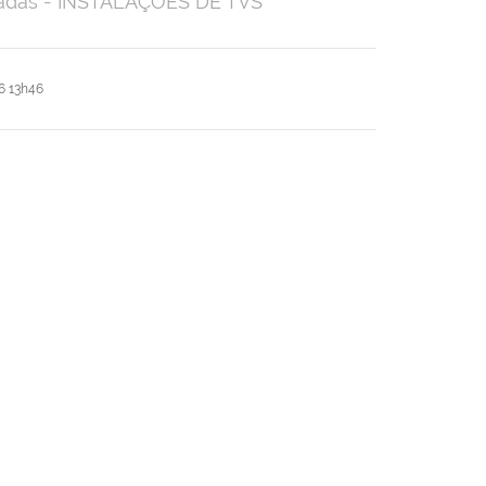
omadas - INSTALAÇÕES DE TVS
6 13h46