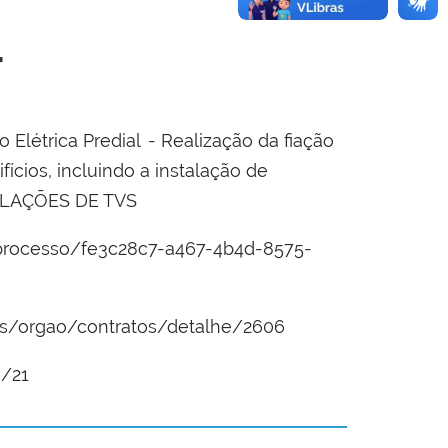
4
 Elétrica Predial - Realização da fiação
ícios, incluindo a instalação de
STALAÇÕES DE TVS
ar_processo/fe3c28c7-a467-4b4d-8575-
des/orgao/contratos/detalhe/2606
6/21