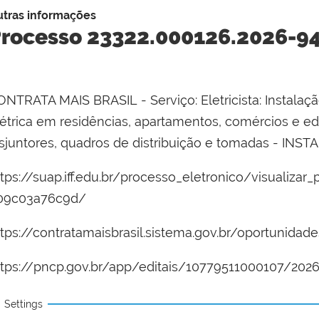
tras informações
rocesso 23322.000126.2026-9
NTRATA MAIS BRASIL - Serviço: Eletricista: Instalação
étrica em residências, apartamentos, comércios e edif
isjuntores, quadros de distribuição e tomadas - IN
ttps://suap.iff.edu.br/processo_eletronico/visualiz
09c03a76c9d/
ttps://contratamaisbrasil.sistema.gov.br/oportunida
ttps://pncp.gov.br/app/editais/10779511000107/202
Settings