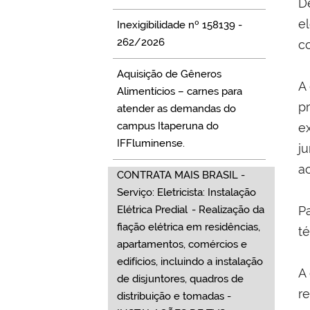
D
el
Inexigibilidade nº 158139 -
262/2026
c
Aquisição de Gêneros
A
Alimentícios – carnes para
p
atender as demandas do
campus Itaperuna do
e
IFFluminense.
ju
a
CONTRATA MAIS BRASIL -
Serviço: Eletricista: Instalação
Elétrica Predial - Realização da
P
fiação elétrica em residências,
t
apartamentos, comércios e
edifícios, incluindo a instalação
A
de disjuntores, quadros de
r
distribuição e tomadas -