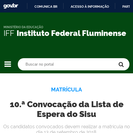
COMUNICA BR
ACESSO À INFORMAÇÃO
PARTI
IR
PARA
O
MINISTÉRIO DA EDUCAÇÃO
IFF
Instituto Federal Fluminense
CONTEÚDO
Buscar no portal
Buscar no portal
MATRÍCULA
10.ª Convocação da Lista de
Espera do Sisu
Os candidatos convocados devem realizar a matrícula no
dia 13 de setembro de 2018.