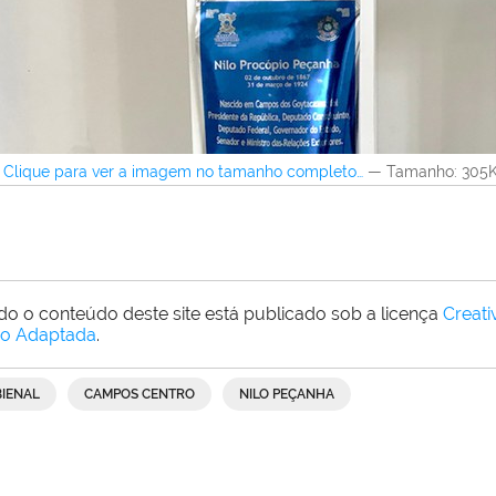
Clique para ver a imagem no tamanho completo…
—
Tamanho
: 305
do o conteúdo deste site está publicado sob a licença
Creat
o Adaptada
.
BIENAL
CAMPOS CENTRO
NILO PEÇANHA