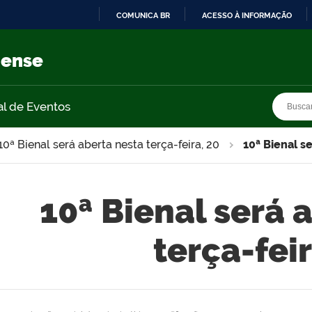
COMUNICA BR
ACESSO À INFORMAÇÃO
IR
PARA
nense
O
CONTEÚDO
Busca
Busca
al de Eventos
10ª Bienal será aberta nesta terça-feira, 20
10ª Bienal se
10ª Bienal será 
terça-feir