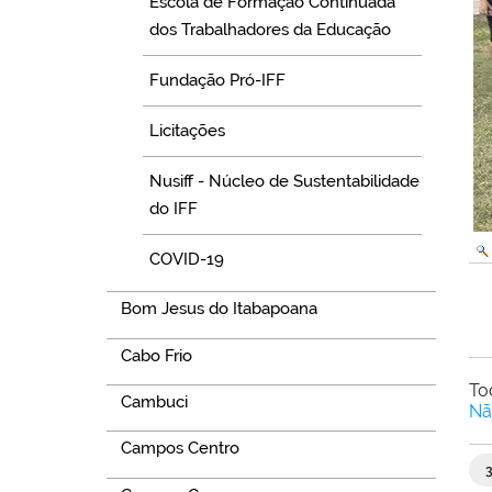
Escola de Formação Continuada
dos Trabalhadores da Educação
Fundação Pró-IFF
Licitações
Nusiff - Núcleo de Sustentabilidade
do IFF
COVID-19
Bom Jesus do Itabapoana
Cabo Frio
To
Cambuci
Nã
Campos Centro
3