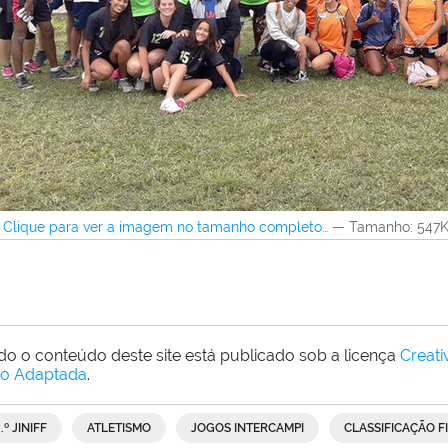
Clique para ver a imagem no tamanho completo…
—
Tamanho
: 547
do o conteúdo deste site está publicado sob a licença
Creat
o Adaptada
.
.º JINIFF
ATLETISMO
JOGOS INTERCAMPI
CLASSIFICAÇÃO F