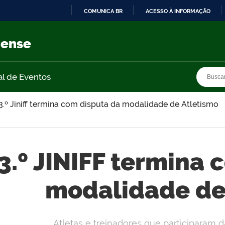
COMUNICA BR
ACESSO À INFORMAÇÃO
IR
PARA
nense
O
CONTEÚDO
Busca
Busca
al de Eventos
3.º Jiniff termina com disputa da modalidade de Atletismo
3.º JINIFF termina
modalidade de
Atletas e treinadores que participaram 