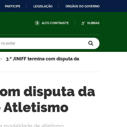
PARTICIPE
LEGISLAÇÃO
ÓRGÃOS DO GOVERNO
ALTO CONTRASTE
VLIBRAS
r no portal
r no portal
3.º JINIFF termina com disputa da
 com disputa da
 Atletismo
da modalidade de atletismo