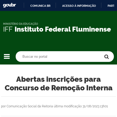
COMUNICA BR
ACESSO À INFORMAÇÃO
PARTI
IR
PARA
O
MINISTÉRIO DA EDUCAÇÃO
IFF
Instituto Federal Fluminense
CONTEÚDO
Buscar no portal
Buscar no portal
Abertas inscrições para
Concurso de Remoção Interna
por
Comunicação Social da Reitoria
última modificação
31/08/2023 13h01