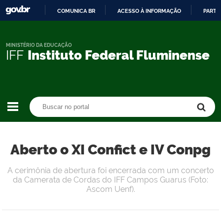
COMUNICA BR
ACESSO À INFORMAÇÃO
PARTI
IR
PARA
O
MINISTÉRIO DA EDUCAÇÃO
IFF
Instituto Federal Fluminense
CONTEÚDO
Buscar no portal
Buscar no portal
Aberto o XI Confict e IV Conpg
A cerimônia de abertura foi encerrada com um concerto
da Camerata de Cordas do IFF Campos Guarus (Foto:
Ascom Uenf).