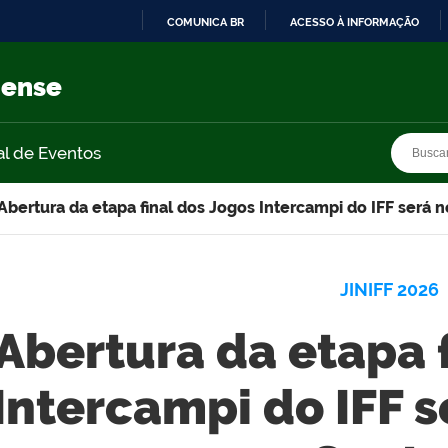
COMUNICA BR
ACESSO À INFORMAÇÃO
IR
PARA
nense
O
CONTEÚDO
Busca
Busca
al de Eventos
Abertura da etapa final dos Jogos Intercampi do IFF será
JINIFF 2026
Abertura da etapa 
Intercampi do IFF 