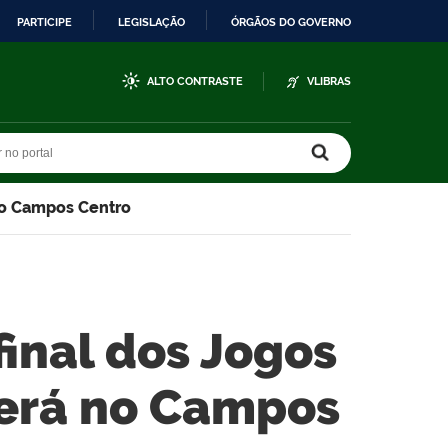
PARTICIPE
LEGISLAÇÃO
ÓRGÃOS DO GOVERNO
ALTO CONTRASTE
VLIBRAS
r no portal
r no portal
 no Campos Centro
final dos Jogos
será no Campos