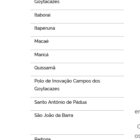
Goytacazes
Itaboraí
Itaperuna
Macaé
Maricá
Quissamã
Polo de Inovação Campos dos
Goytacazes
Santo Antônio de Pádua
e
São João da Barra
O
Navegação
o
Reitoria