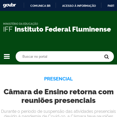
COMUNICA BR
ACESSO À INFORMAÇÃO
PARTI
IR
PARA
O
MINISTÉRIO DA EDUCAÇÃO
IFF
Instituto Federal Fluminense
CONTEÚDO
Buscar no portal
Buscar no portal
PRESENCIAL
Câmara de Ensino retorna com
reuniões presenciais
Durante o período de suspensão das atividades presenciais
devido à pandemia de Covid-19, a Câmara teve reuniões