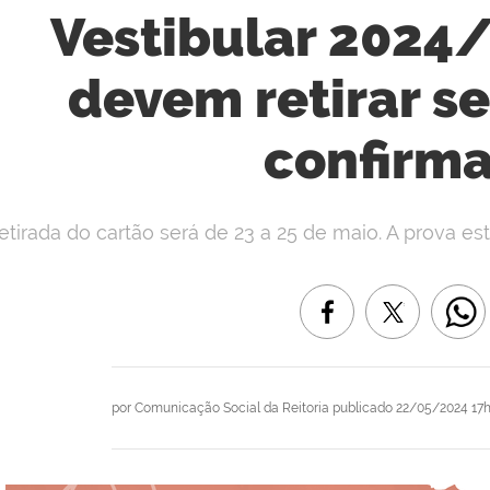
Vestibular 2024
devem retirar s
confirm
etirada do cartão será de 23 a 25 de maio. A prova e
por
Comunicação Social da Reitoria
publicado
22/05/2024 17h