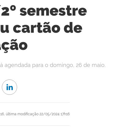
/2º semestre
eu cartão de
ação
stá agendada para o domingo, 26 de maio.
16,
última modificação
22/05/2024 17h16