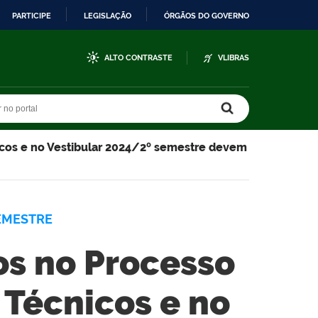
PARTICIPE
LEGISLAÇÃO
ÓRGÃOS DO GOVERNO
ALTO CONTRASTE
VLIBRAS
r no portal
r no portal
nicos e no Vestibular 2024/2º semestre devem
EMESTRE
os no Processo
 Técnicos e no