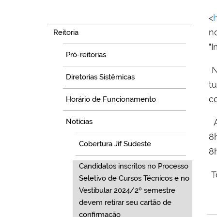
P
Navegação
<
h
n
Reitoria
"I
Pró-reitorias
N
Diretorias Sistêmicas
t
co
Horário de Funcionamento
A
Notícias
8
Cobertura Jif Sudeste
8
Candidatos inscritos no Processo
T
Seletivo de Cursos Técnicos e no
Vestibular 2024/2º semestre
devem retirar seu cartão de
confirmação