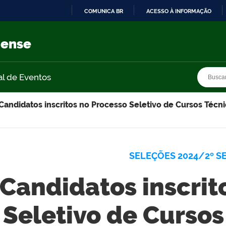
COMUNICA BR
ACESSO À INFORMAÇÃO
IR
PARA
nense
O
CONTEÚDO
Busca
Busca
al de Eventos
Candidatos inscritos no Processo Seletivo de Cursos Téc
SELEÇÕES 2024/2º S
Candidatos inscrit
Seletivo de Cursos