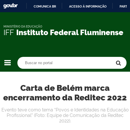
COMUNICA BR
ACESSO À INFORMAÇÃO
PARTI
IR
PARA
O
MINISTÉRIO DA EDUCAÇÃO
IFF
Instituto Federal Fluminense
CONTEÚDO
Buscar no portal
Buscar no portal
Carta de Belém marca
encerramento da Reditec 2022
Evento teve como tema “Povos e Identidades na Educação
Profissional” (Foto: Equipe de Comunicação da Reditec
2022).