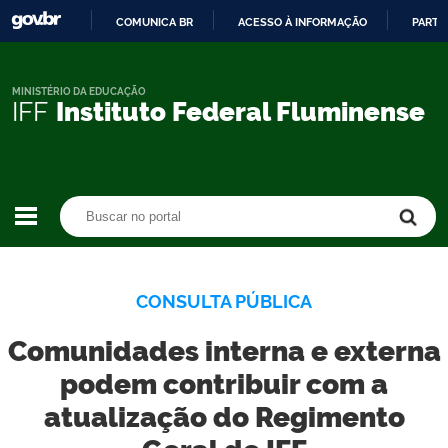
COMUNICA BR
ACESSO À INFORMAÇÃO
PARTI
IR
PARA
O
MINISTÉRIO DA EDUCAÇÃO
IFF
Instituto Federal Fluminense
CONTEÚDO
Buscar no portal
Buscar no portal
CONSULTA PÚBLICA
Comunidades interna e externa
podem contribuir com a
atualização do Regimento