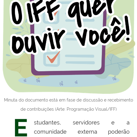
Minuta do documento está em fase de discussão e recebimento
de contribuições (Arte: Programação Visual/IFF)
E
studantes, servidores e a
comunidade externa poderão