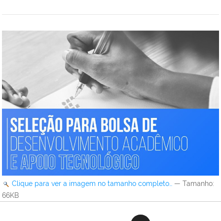
Clique para ver a imagem no tamanho completo…
—
Tamanho
:
66KB