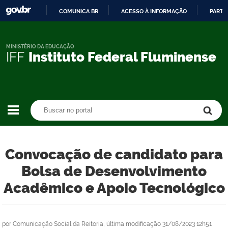
COMUNICA BR
ACESSO À INFORMAÇÃO
PARTI
IR
PARA
O
MINISTÉRIO DA EDUCAÇÃO
IFF
Instituto Federal Fluminense
CONTEÚDO
Buscar no portal
Buscar no portal
Convocação de candidato para
Bolsa de Desenvolvimento
Acadêmico e Apoio Tecnológico
por
Comunicação Social da Reitoria,
última modificação
31/08/2023 12h51