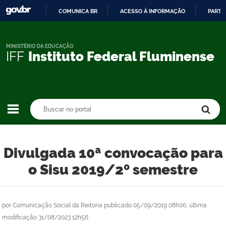
COMUNICA BR
ACESSO À INFORMAÇÃO
PARTI
IR
PARA
O
MINISTÉRIO DA EDUCAÇÃO
IFF
Instituto Federal Fluminense
CONTEÚDO
Buscar no portal
Buscar no portal
Divulgada 10ª convocação para
o Sisu 2019/2º semestre
por
Comunicação Social da Reitoria
publicado
05/09/2019 08h00,
última
modificação
31/08/2023 12h56