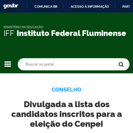
COMUNICA BR
ACESSO À INFORMAÇÃO
PARTI
IR
PARA
O
MINISTÉRIO DA EDUCAÇÃO
IFF
Instituto Federal Fluminense
CONTEÚDO
Buscar no portal
Buscar no portal
CONSELHO
Divulgada a lista dos
candidatos inscritos para a
eleição do Cenpei