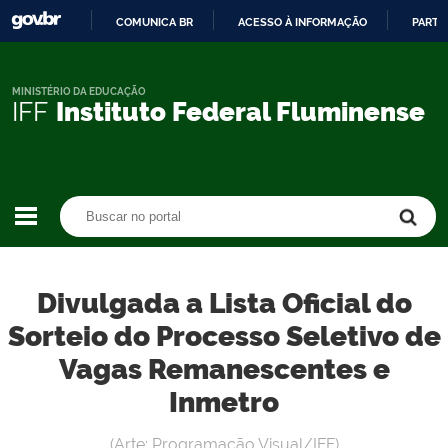
COMUNICA BR
ACESSO À INFORMAÇÃO
PARTI
IR
PARA
O
MINISTÉRIO DA EDUCAÇÃO
IFF
Instituto Federal Fluminense
CONTEÚDO
Buscar no portal
Buscar no portal
Divulgada a Lista Oficial do
Sorteio do Processo Seletivo de
Vagas Remanescentes e
Inmetro
(Arte: Programação Visual/IFF)