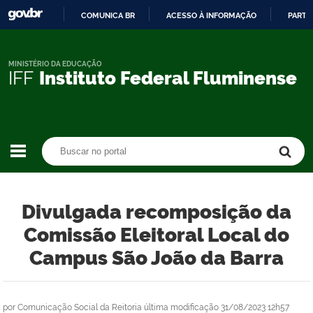
COMUNICA BR
ACESSO À INFORMAÇÃO
PARTI
IR
PARA
O
MINISTÉRIO DA EDUCAÇÃO
IFF
Instituto Federal Fluminense
CONTEÚDO
Buscar no portal
Buscar no portal
Divulgada recomposição da
Comissão Eleitoral Local do
Campus São João da Barra
por
Comunicação Social da Reitoria
última modificação
31/08/2023 12h57