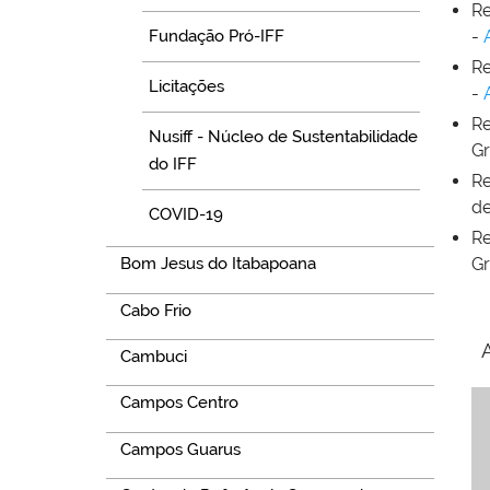
Re
Fundação Pró-IFF
-
Re
Licitações
-
Re
Nusiff - Núcleo de Sustentabilidade
Gr
do IFF
Re
de
COVID-19
Re
Bom Jesus do Itabapoana
Gr
Cabo Frio
A
Cambuci
Campos Centro
Campos Guarus