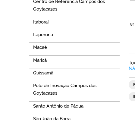
Centro de Referência Campos dos
Goytacazes
Itaboraí
er
Itaperuna
Macaé
Maricá
To
Nã
Quissamã
Polo de Inovação Campos dos
Goytacazes
Santo Antônio de Pádua
São João da Barra
Navegação