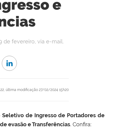
ngresso e
ncias
9 de fevereiro, via e-mail.
22,
última modificação
27/02/2024 15h20
 Seletivo de Ingresso de Portadores de
de evasão e Transferências
. Confira: