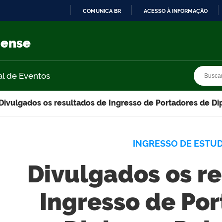
COMUNICA BR
ACESSO À INFORMAÇÃO
IR
PARA
nense
O
CONTEÚDO
Busca
Busca
al de Eventos
Divulgados os resultados de Ingresso de Portadores de Di
INGRESSO DE ESTU
Divulgados os r
Ingresso de Po