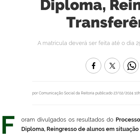
Diploma, Rei
Transferê
A matrícula deverá ser feita até o dia 2
por
Comunicação Social da Reitoria
publicado
27/02/2024 10h
F
oram divulgados os resultados do
Processo
Diploma, Reingresso de alunos em situação 