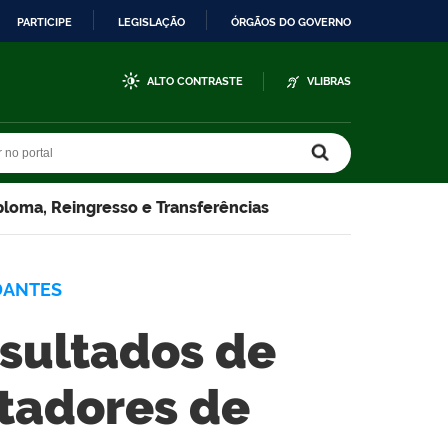
PARTICIPE
LEGISLAÇÃO
ÓRGÃOS DO GOVERNO
ALTO CONTRASTE
VLIBRAS
r no portal
r no portal
ploma, Reingresso e Transferências
DANTES
esultados de
rtadores de