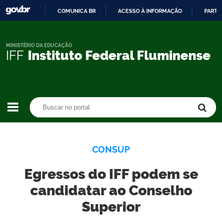
COMUNICA BR
ACESSO À INFORMAÇÃO
PARTI
IR
PARA
O
MINISTÉRIO DA EDUCAÇÃO
IFF
Instituto Federal Fluminense
CONTEÚDO
Buscar no portal
Buscar no portal
CONSUP
Egressos do IFF podem se
candidatar ao Conselho
Superior