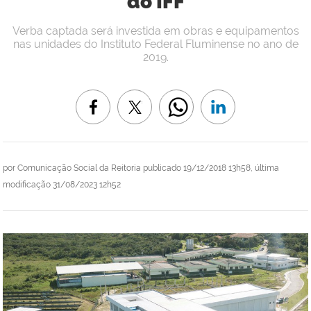
do IFF
Verba captada será investida em obras e equipamentos
nas unidades do Instituto Federal Fluminense no ano de
2019.
por
Comunicação Social da Reitoria
publicado
19/12/2018 13h58,
última
modificação
31/08/2023 12h52