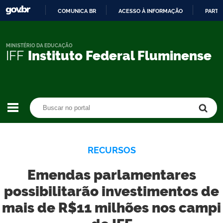
COMUNICA BR
ACESSO À INFORMAÇÃO
PARTI
IR
PARA
O
MINISTÉRIO DA EDUCAÇÃO
IFF
Instituto Federal Fluminense
CONTEÚDO
Buscar no portal
Buscar no portal
RECURSOS
Emendas parlamentares
possibilitarão investimentos de
mais de R$11 milhões nos campi