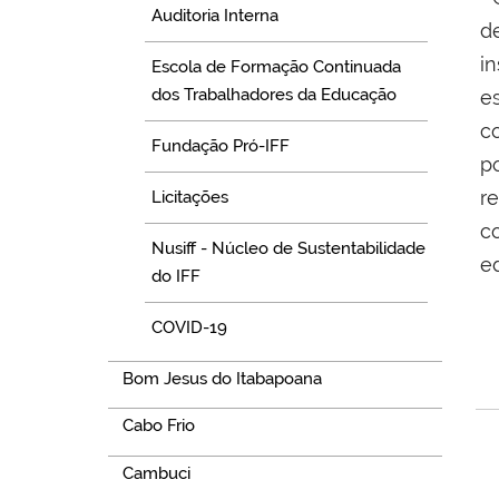
Auditoria Interna
d
i
Escola de Formação Continuada
dos Trabalhadores da Educação
e
c
Fundação Pró-IFF
p
r
Licitações
c
Nusiff - Núcleo de Sustentabilidade
e
do IFF
COVID-19
Bom Jesus do Itabapoana
Cabo Frio
Cambuci