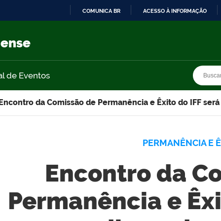
COMUNICA BR
ACESSO À INFORMAÇÃO
IR
PARA
nense
O
CONTEÚDO
Busca
Busca
al de Eventos
Encontro da Comissão de Permanência e Êxito do IFF será
PERMANÊNCIA E Ê
Encontro da C
Permanência e Êxi