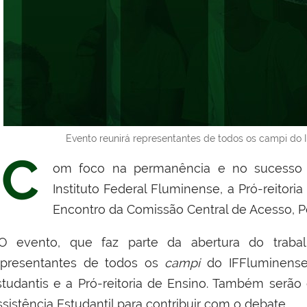
Evento reunirá representantes de todos os campi do I
C
om foco na permanência e no sucesso 
Instituto Federal Fluminense, a Pró-reitoria
Encontro da Comissão Central de Acesso, Pe
 evento, que
faz parte da abertura do trab
epresentantes de todos os
campi
do IFFluminense,
studantis e a Pró-reitoria de Ensino.
Também serão c
sistência Estudantil para contribuir com o debate.