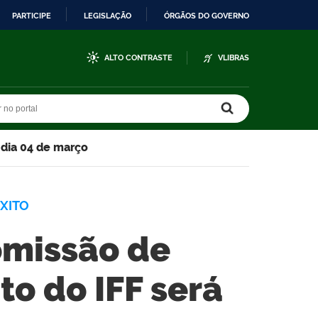
PARTICIPE
LEGISLAÇÃO
ÓRGÃOS DO GOVERNO
ALTO CONTRASTE
VLIBRAS
r no portal
r no portal
 dia 04 de março
XITO
omissão de
to do IFF será