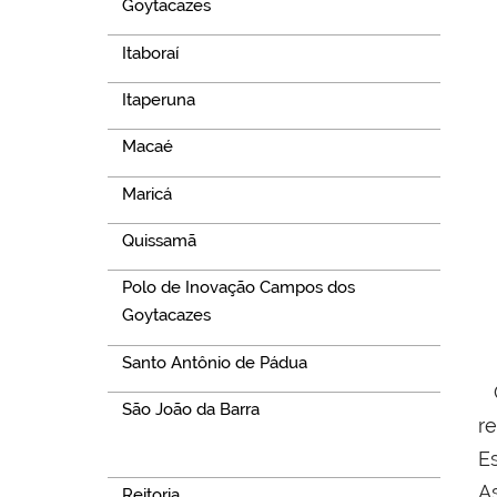
Goytacazes
Itaboraí
Itaperuna
Macaé
Maricá
Quissamã
Polo de Inovação Campos dos
Goytacazes
Santo Antônio de Pádua
O
São João da Barra
r
Navegação
E
As
Reitoria