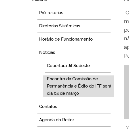
Pró-reitorias
m
Diretorias Sistêmicas
p
n
Horário de Funcionamento
a
Notícias
Po
Cobertura Jif Sudeste
Encontro da Comissão de
Permanência e Êxito do IFF será
dia 04 de março
Contatos
Agenda do Reitor
“