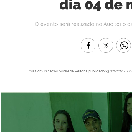
dia 04 de
O evento será realizado no Auditório da 
por
Comunicação Social da Reitoria
publicado
23/02/2026 08h