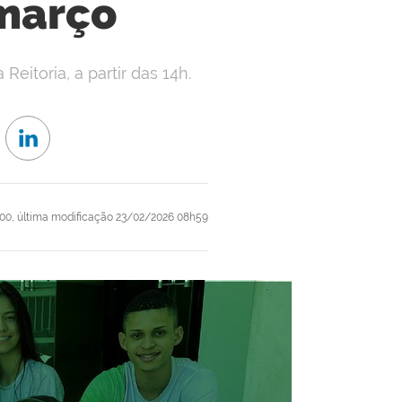
 março
Reitoria, a partir das 14h.
00,
última modificação
23/02/2026 08h59