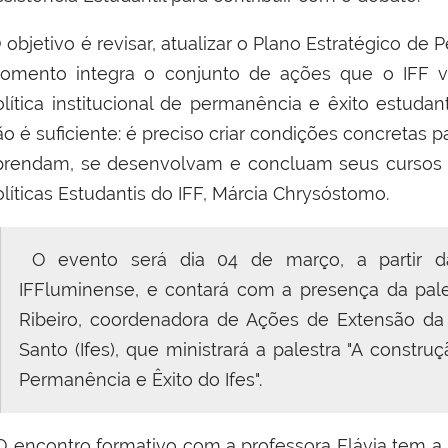
O
objetivo é revisar, atualizar o Plano Estratégico de 
omento integra o conjunto de ações que o IFF v
olítica institucional de permanência e êxito estuda
ão é suficiente: é preciso criar condições concreta
prendam, se desenvolvam e concluam seus cursos 
líticas Estudantis do IFF,
Márcia Chrysóstomo.
O evento será dia 04 de março, a partir das
IFFluminense, e contará com a presença da pale
Ribeiro, coordenadora de Ações de Extensão da P
Santo (Ifes), que ministrará a palestra
"A constru
Permanência e Êxito do Ifes".
O encontro formativo com a professora Flávia tem a 