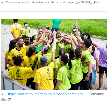
por
Comunicação Social da Reitoria
última modificação
31/08/2023 13h14
Clique para ver a imagem no tamanho completo…
—
Tamanho
:
684KB