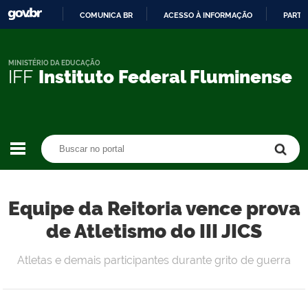
COMUNICA BR
ACESSO À INFORMAÇÃO
PARTI
IR
PARA
O
MINISTÉRIO DA EDUCAÇÃO
IFF
Instituto Federal Fluminense
CONTEÚDO
Buscar no portal
Buscar no portal
Equipe da Reitoria vence prova
de Atletismo do III JICS
Atletas e demais participantes durante grito de guerra