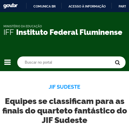
COMUNICA BR
ACESSO À INFORMAÇÃO
PARTI
IR
PARA
O
MINISTÉRIO DA EDUCAÇÃO
IFF
Instituto Federal Fluminense
CONTEÚDO
Buscar no portal
Buscar no portal
JIF SUDESTE
Equipes se classificam para as
finais do quarteto fantástico do
JIF Sudeste