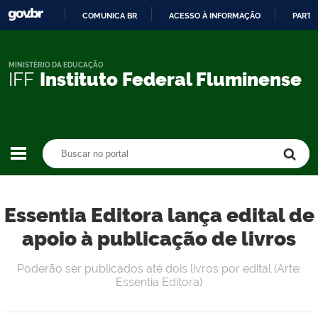
COMUNICA BR
ACESSO À INFORMAÇÃO
PARTI
IR
PARA
O
MINISTÉRIO DA EDUCAÇÃO
IFF
Instituto Federal Fluminense
CONTEÚDO
Buscar no portal
Buscar no portal
Essentia Editora lança edital de
apoio à publicação de livros
Poderão ser publicados até dois livros por edital (Arte:
Essentia Editora)