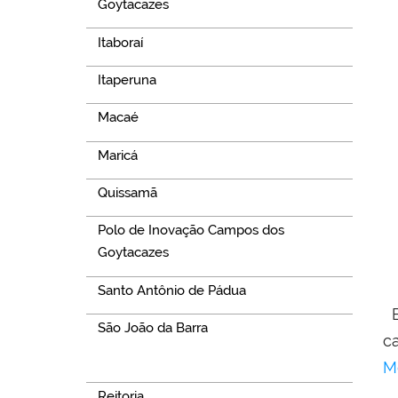
Goytacazes
Itaboraí
Itaperuna
Macaé
Maricá
Quissamã
Polo de Inovação Campos dos
Goytacazes
Santo Antônio de Pádua
E
São João da Barra
c
Navegação
M
Reitoria