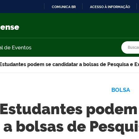
COMUNICA BR
ACESSO À INFORMAÇÃO
IR
PARA
nense
O
CONTEÚDO
Busca
Busca
al de Eventos
Estudantes podem se candidatar a bolsas de Pesquisa e E
BOLSA
Estudantes podem 
a bolsas de Pesqu