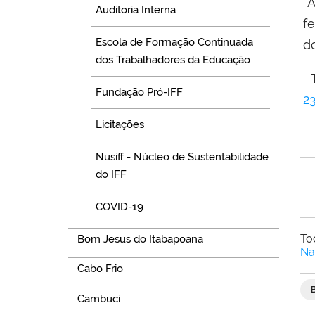
A
Auditoria Interna
fe
Escola de Formação Continuada
d
dos Trabalhadores da Educação
T
Fundação Pró-IFF
2
Licitações
Nusiff - Núcleo de Sustentabilidade
do IFF
COVID-19
To
Bom Jesus do Itabapoana
Nã
Cabo Frio
Cambuci