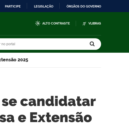
PARTICIPE
LEGISLAÇÃO
ÓRGÃOS DO GOVERNO
ALTO CONTRASTE
VLIBRAS
r no portal
r no portal
xtensão 2025
se candidatar
isa e Extensão