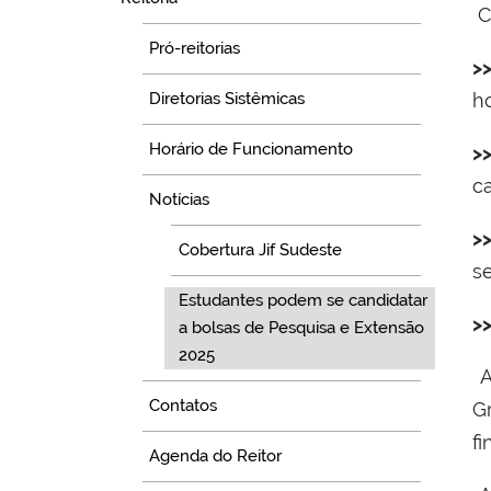
C
Pró-reitorias
>
h
Diretorias Sistêmicas
Horário de Funcionamento
>
c
Notícias
>
Cobertura Jif Sudeste
s
Estudantes podem se candidatar
>
a bolsas de Pesquisa e Extensão
2025
A
Contatos
G
fi
Agenda do Reitor