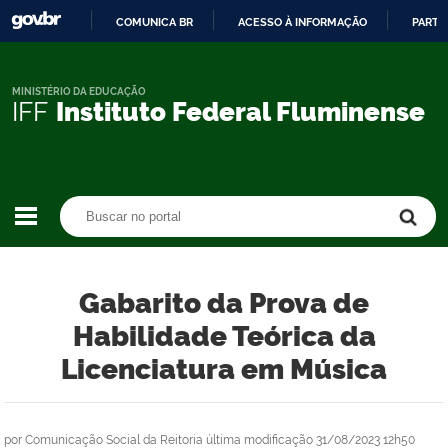
COMUNICA BR
ACESSO À INFORMAÇÃO
PARTI
IR
PARA
O
MINISTÉRIO DA EDUCAÇÃO
IFF
Instituto Federal Fluminense
CONTEÚDO
Buscar no portal
Buscar no portal
Gabarito da Prova de
Habilidade Teórica da
Licenciatura em Música
por
Comunicação Social da Reitoria
última modificação
31/08/2023 12h50