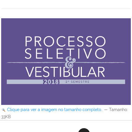
Clique para ver a imagem no tamanho completo…
—
Tamanho
:
33KB