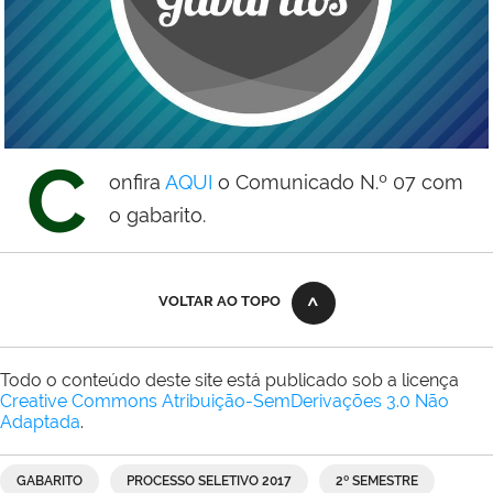
C
onfira
AQUI
o
Comunicado N.º 07 com
o gabarito.
VOLTAR AO TOPO
Todo o conteúdo deste site está publicado sob a licença
Creative Commons Atribuição-SemDerivações 3.0 Não
Adaptada
.
GABARITO
PROCESSO SELETIVO 2017
2º SEMESTRE