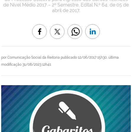
de Nível Médio 2017 – 2º Semestre, Edital N.º 64, de 05 de
abril de 2017.
por
Comunicação Social da Reitoria
publicado
12/06/2017 15h30,
última
modificação
31/08/2023 12h41