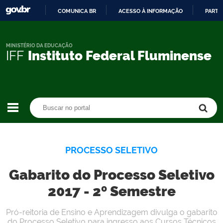
COMUNICA BR
ACESSO À INFORMAÇÃO
PARTI
IR
PARA
O
MINISTÉRIO DA EDUCAÇÃO
IFF
Instituto Federal Fluminense
CONTEÚDO
Buscar no portal
Buscar no portal
PROCESSO SELETIVO
Gabarito do Processo Seletivo
2017 - 2º Semestre
Pró-reitoria de Ensino e Aprendizagem divulga o gabarito
do Processo Seletivo para ingresso aos Cursos Técnicos