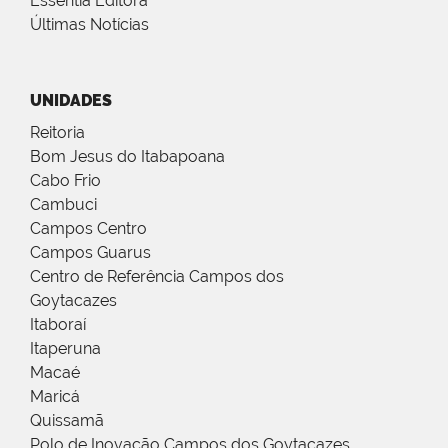
Essentia Editora
Últimas Notícias
UNIDADES
Reitoria
Bom Jesus do Itabapoana
Cabo Frio
Cambuci
Campos Centro
Campos Guarus
Centro de Referência Campos dos
Goytacazes
Itaboraí
Itaperuna
Macaé
Maricá
Quissamã
Polo de Inovação Campos dos Goytacazes