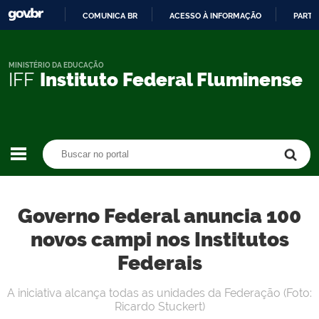
COMUNICA BR
ACESSO À INFORMAÇÃO
PARTI
IR
PARA
O
MINISTÉRIO DA EDUCAÇÃO
IFF
Instituto Federal Fluminense
CONTEÚDO
Buscar no portal
Buscar no portal
Governo Federal anuncia 100
novos campi nos Institutos
Federais
A iniciativa alcança todas as unidades da Federação (Foto:
Ricardo Stuckert)