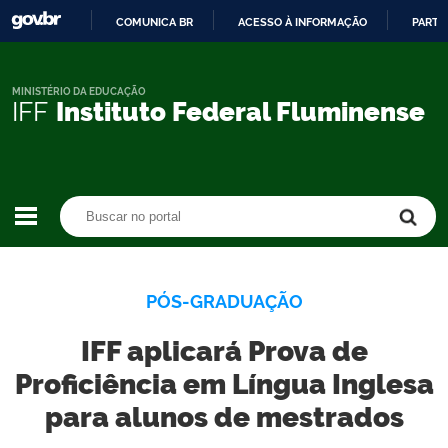
COMUNICA BR
ACESSO À INFORMAÇÃO
PARTI
IR
PARA
O
MINISTÉRIO DA EDUCAÇÃO
IFF
Instituto Federal Fluminense
CONTEÚDO
Buscar no portal
Buscar no portal
PÓS-GRADUAÇÃO
IFF aplicará Prova de
Proficiência em Língua Inglesa
para alunos de mestrados