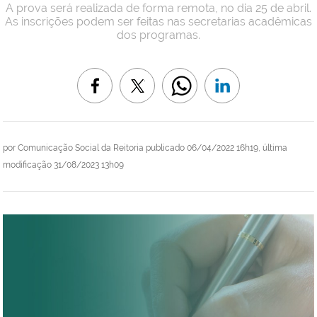
A prova será realizada de forma remota, no dia 25 de abril.
As inscrições podem ser feitas nas secretarias acadêmicas
dos programas.
por
Comunicação Social da Reitoria
publicado
06/04/2022 16h19,
última
modificação
31/08/2023 13h09