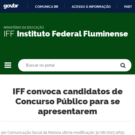
COMUNICA BR
ACESSO À INFORMAÇÃO
PARTI
IR
PARA
O
MINISTÉRIO DA EDUCAÇÃO
IFF
Instituto Federal Fluminense
CONTEÚDO
Buscar no portal
Buscar no portal
IFF convoca candidatos de
Concurso Público para se
apresentarem
por
Comunicação Social da Reitoria
última modificação
31/08/2023 12h51