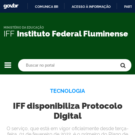
COMUNICA BR
ACESSO À INFORMAÇÃO
PARTI
IR
PARA
O
MINISTÉRIO DA EDUCAÇÃO
IFF
Instituto Federal Fluminense
CONTEÚDO
Buscar no portal
Buscar no portal
TECNOLOGIA
IFF disponibiliza Protocolo
Digital
O serviço, que está em vigor oficialmente desde terça-
feira, 01 de fevereiro de 2022, é o primeiro do Plano de