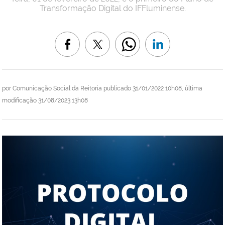
Transformação Digital do IFFluminense.
por
Comunicação Social da Reitoria
publicado
31/01/2022 10h08,
última
modificação
31/08/2023 13h08