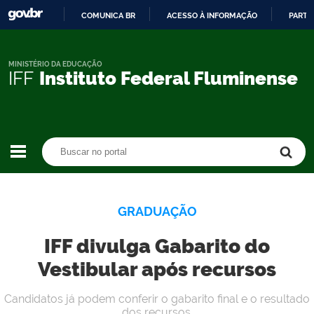
COMUNICA BR
ACESSO À INFORMAÇÃO
PARTI
IR
PARA
O
MINISTÉRIO DA EDUCAÇÃO
IFF
Instituto Federal Fluminense
CONTEÚDO
Buscar no portal
Buscar no portal
GRADUAÇÃO
IFF divulga Gabarito do
Vestibular após recursos
Candidatos já podem conferir o gabarito final e o resultado
dos recursos.