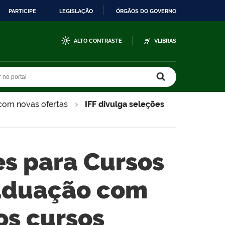
PARTICIPE
LEGISLAÇÃO
ÓRGÃOS DO GOVERNO
ALTO CONTRASTE
VLIBRAS
r no portal
r no portal
 com novas ofertas
IFF divulga seleções
es para Cursos
raduação com
os cursos