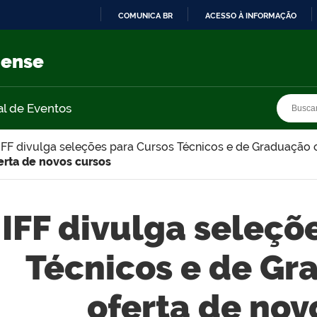
COMUNICA BR
ACESSO À INFORMAÇÃO
IR
PARA
nense
O
CONTEÚDO
Busca
Busca
al de Eventos
IFF divulga seleções para Cursos Técnicos e de Graduação
erta de novos cursos
IFF divulga seleçõ
Técnicos e de G
oferta de nov