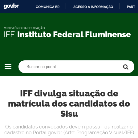
COMUNICA BR
ACESSO À INFORMAÇÃO
PARTI
IR
PARA
O
MINISTÉRIO DA EDUCAÇÃO
IFF
Instituto Federal Fluminense
CONTEÚDO
Buscar no portal
Buscar no portal
IFF divulga situação de
matrícula dos candidatos do
Sisu
Os candidatos convocados devem possuir ou realizar o
cadastro no Portal gov.br (Arte: Programação Visual/IFF)