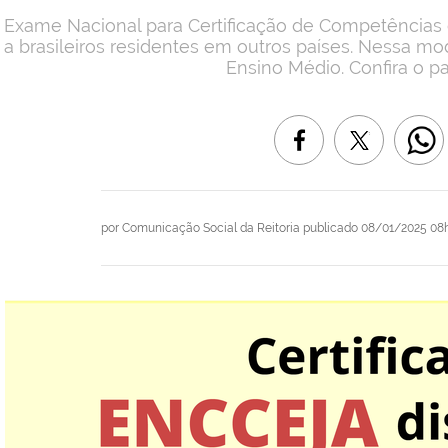
 Exame Nacional para Certificação de Competências d
a brasileiros residentes em outros países. Nessa mod
Ensino Médio. Confira o p
por
Comunicação Social da Reitoria
publicado
08/01/2025 08