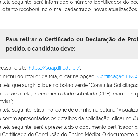
 tela seguinte, será informado o número identificador do p
licitante receberá, no e-mail cadastrado, novas atualizaçõ
Para retirar o Certificado ou Declaração de Prof
pedido, o candidato deve:
essar o site:
https://suap.iff.edu.br/
;
 menu do inferior da tela, clicar na opção "
Certificação ENC
 tela que surgir, clique no botão verde "Consultar Solicitação
 próxima tela, preencher o dado solicitado (CPF), marcar o 
nviar";
 tela seguinte, clicar no ícone de olhinho na coluna "Visualiza
 serem apresentados os detalhes da solicitação, clicar no
li
 tela seguinte, será apresentado o documento certificador d
 Certificado de Conclusão do Ensino Médio). O documento p