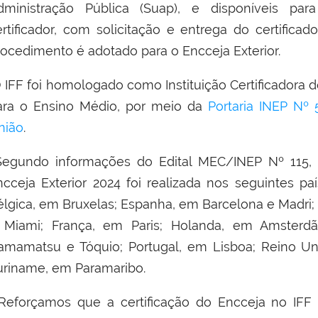
dministração Pública (Suap), e disponíveis par
rtificador,
com solicitação e entrega do certificad
rocedimento é adotado para o Encceja Exterior.
 IFF foi homologado como Instituição Certificadora 
ara o Ensino Médio, por meio da
Portaria INEP Nº 
nião
.
egundo informações do Edital MEC/INEP Nº 115, d
ncceja Exterior 2024 foi realizada nos seguintes pa
élgica, em Bruxelas; Espanha, em Barcelona e Madri;
 Miami; França, em Paris; Holanda, em Amsterdã
amamatsu e Tóquio; Portugal, em Lisboa; Reino Un
uriname, em Paramaribo.
Reforçamos que a certificação do Encceja no IFF é