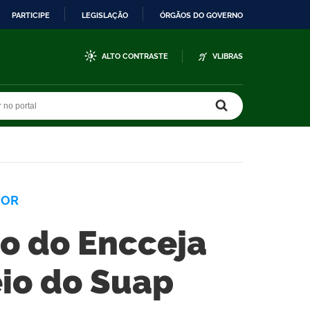
PARTICIPE
LEGISLAÇÃO
ÓRGÃOS DO GOVERNO
ALTO CONTRASTE
VLIBRAS
r no portal
r no portal
IOR
ão do Encceja
eio do Suap