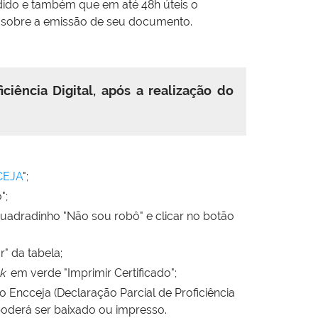
edido e também que em até 48h úteis o
es sobre a emissão de seu documento.
iciência Digital, após a realização do
CEJA
";
";
quadradinho "Não sou robô" e clicar no botão
r" da tabela;
nk
em verde "Imprimir Certificado";
o Encceja (Declaração Parcial de Proficiência
oderá ser baixado ou impresso.