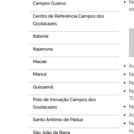
Na
Campos Guarus
so
Centro de Referência Campos dos
Goytacazes
Itaboraí
Itaperuna
Macaé
Ac
No
Maricá
Na
Quissamã
Na
"E
Polo de Inovação Campos dos
Na
Goytacazes
Ao
Santo Antônio de Pádua
Na
ou
São João da Barra