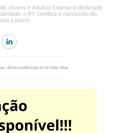
e Jovens e Adultos Exterior é destinado
alidade, o IFF certifica a conclusão do
asso a passo.
h42,
última modificação
10/01/2025 10h41