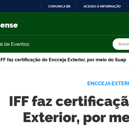
COMUNICA BR
ACESSO À INFORMAÇÃO
IR
PARA
nense
O
CONTEÚDO
Busca
Busca
al de Eventos
IFF faz certificação do Encceja Exterior, por meio do Suap
ENCCEJA EXTER
IFF faz certificaç
Exterior, por m