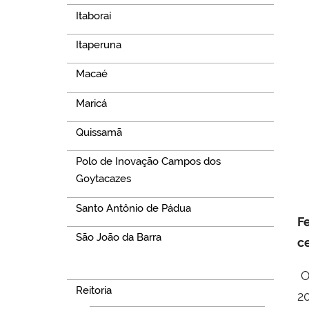
Itaboraí
Itaperuna
Macaé
Maricá
Quissamã
Polo de Inovação Campos dos
Goytacazes
Santo Antônio de Pádua
F
São João da Barra
c
Navegação
O 
Reitoria
2