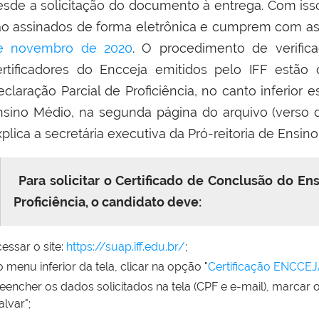
esde a solicitação do documento à entrega. Com is
ão assinados de forma eletrônica e cumprem com as
e novembro de 2020
. O procedimento de verific
ertificadores do Encceja emitidos pelo IFF estão
eclaração Parcial de Proficiência, no canto inferior
nsino Médio, na segunda página do arquivo (verso d
plica a s
ecretária executiva da Pró-reitoria de Ensin
Para solicitar o Certificado de Conclusão do En
Proficiência, o candidato deve:
essar o site:
https://suap.iff.edu.br/
;
 menu inferior da tela, clicar na opção "
Certificação ENCCEJ
eencher os dados solicitados na tela (CPF e e-mail), marcar
alvar";