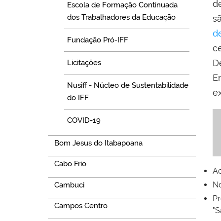
d
Escola de Formação Continuada
dos Trabalhadores da Educação
s
d
Fundação Pró-IFF
c
D
Licitações
E
Nusiff - Núcleo de Sustentabilidade
ex
do IFF
COVID-19
Bom Jesus do Itabapoana
Cabo Frio
Ac
No
Cambuci
Pr
Campos Centro
"S