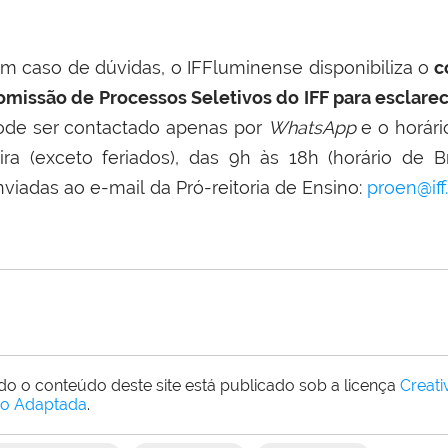
m caso de dúvidas, o IFFluminense disponibiliza
o
c
omissão de Processos Seletivos do IFF para esclare
ode ser contactado apenas por
WhatsApp
e o horári
eira (exceto feriados), das 9h às 18h (horário de
nviadas ao
e-mail
da Pró-reitoria de Ensino:
proen@iff
do o conteúdo deste site está publicado sob a licença
Creat
o Adaptada
.