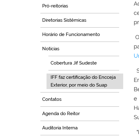
A
Pró-reitorias
ce
Diretorias Sistêmicas
p
Horário de Funcionamento
O
p
Notícias
U
Cobertura Jif Sudeste
S
IFF faz certificação do Encceja
E
Exterior, por meio do Suap
B
e
Contatos
H
Agenda do Reitor
S
Auditoria Interna
"