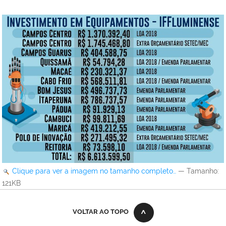
Clique para ver a imagem no tamanho completo…
—
Tamanho
:
121KB
VOLTAR AO TOPO