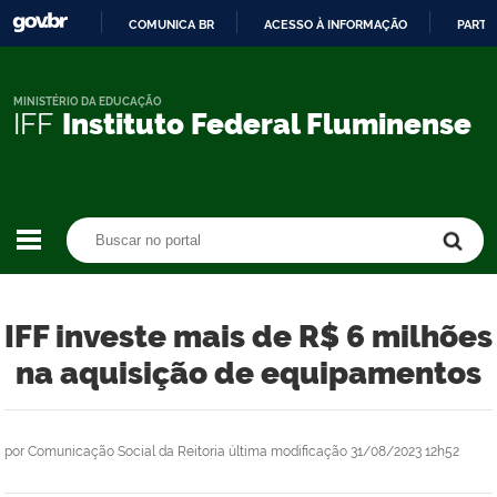
COMUNICA BR
ACESSO À INFORMAÇÃO
PARTI
IR
PARA
O
MINISTÉRIO DA EDUCAÇÃO
IFF
Instituto Federal Fluminense
CONTEÚDO
Buscar no portal
Buscar no portal
IFF investe mais de R$ 6 milhões
na aquisição de equipamentos
por
Comunicação Social da Reitoria
última modificação
31/08/2023 12h52