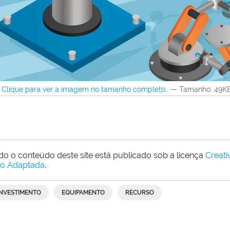
Clique para ver a imagem no tamanho completo…
—
Tamanho
: 49K
do o conteúdo deste site está publicado sob a licença
Creat
o Adaptada
.
INVESTIMENTO
EQUIPAMENTO
RECURSO