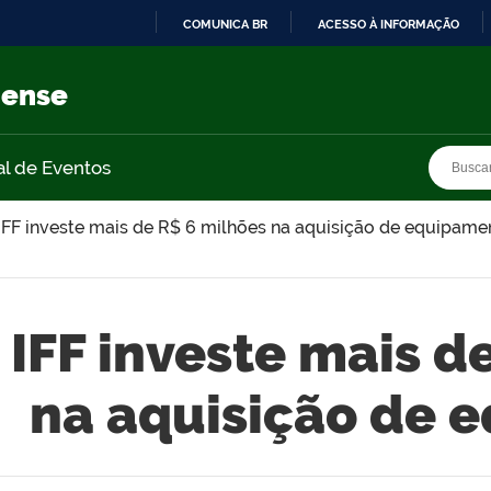
COMUNICA BR
ACESSO À INFORMAÇÃO
IR
PARA
nense
O
CONTEÚDO
Busca
Busca
al de Eventos
IFF investe mais de R$ 6 milhões na aquisição de equipame
IFF investe mais d
na aquisição de 