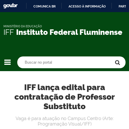
COMUNICA BR
ACESSO À INFORMAÇÃO
PARTI
IR
PARA
O
MINISTÉRIO DA EDUCAÇÃO
IFF
Instituto Federal Fluminense
CONTEÚDO
Buscar no portal
Buscar no portal
IFF lança edital para
contratação de Professor
Substituto
Vaga é para atuação no Campus Centro (Arte:
Programação Visual/IFF)