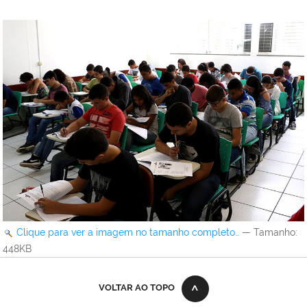
Clique para ver a imagem no tamanho completo…
—
Tamanho
:
448KB
VOLTAR AO TOPO