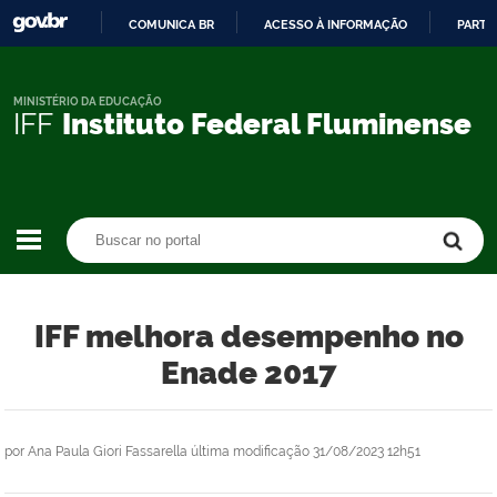
COMUNICA BR
ACESSO À INFORMAÇÃO
PARTI
IR
PARA
O
MINISTÉRIO DA EDUCAÇÃO
IFF
Instituto Federal Fluminense
CONTEÚDO
Buscar no portal
Buscar no portal
IFF melhora desempenho no
Enade 2017
por
Ana Paula Giori Fassarella
última modificação
31/08/2023 12h51