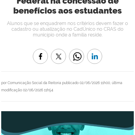
Federal na concessão de
benefícios aos estudantes
Alunos que se enquadrem nos critérios devem fazer o
cadastro ou atualização no CadÚnico no CRAS do
município onde a família reside.
por
Comunicação Social da Reitoria
publicado
02/06/2026 11h00,
última
modificação
02/06/2026 11h54