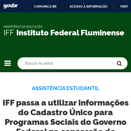
COMUNICA BR
ACESSO À INFORMAÇÃO
PARTI
IR
PARA
O
MINISTÉRIO DA EDUCAÇÃO
IFF
Instituto Federal Fluminense
CONTEÚDO
Buscar no portal
Buscar no portal
ASSISTÊNCIA ESTUDANTIL
IFF passa a utilizar informações
do Cadastro Único para
Programas Sociais do Governo