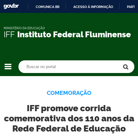
COMUNICA BR
ACESSO À INFORMAÇÃO
PARTI
IR
PARA
O
MINISTÉRIO DA EDUCAÇÃO
IFF
Instituto Federal Fluminense
CONTEÚDO
Buscar no portal
Buscar no portal
COMEMORAÇÃO
IFF promove corrida
comemorativa dos 110 anos da
Rede Federal de Educação