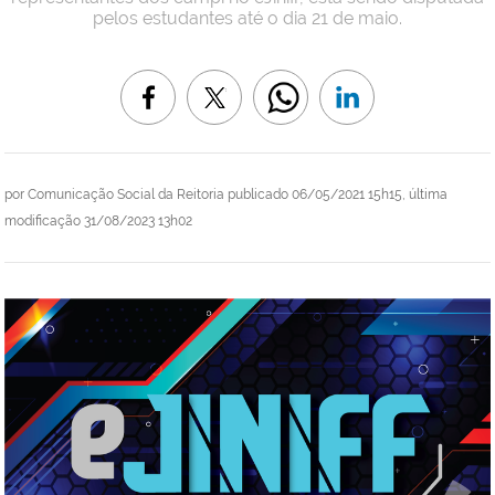
pelos estudantes até o dia 21 de maio.
por
Comunicação Social da Reitoria
publicado
06/05/2021 15h15,
última
modificação
31/08/2023 13h02