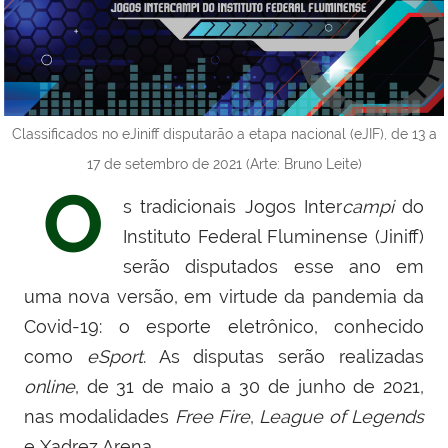
Classificados no eJiniff disputarão a etapa nacional (eJIF), de 13 a
17 de setembro de 2021 (Arte: Bruno Leite)
O
s tradicionais Jogos Inter
campi
do
Instituto Federal Fluminense (Jiniff)
serão disputados esse ano em
uma nova versão, em virtude da pandemia da
Covid-19: o esporte eletrônico, conhecido
como
eSport
. As disputas serão realizadas
online
, de 31 de maio a 30 de junho de 2021,
nas modalidades
Free Fire
,
League of Legends
e Xadrez Arena.