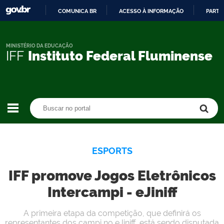
COMUNICA BR
ACESSO À INFORMAÇÃO
PARTI
IR
PARA
O
MINISTÉRIO DA EDUCAÇÃO
IFF
Instituto Federal Fluminense
CONTEÚDO
Buscar no portal
Buscar no portal
ESPORTS
IFF promove Jogos Eletrônicos
Intercampi - eJiniff
A primeira etapa da competição, que definirá os
representantes dos campi no eJiniff, está sendo disputada