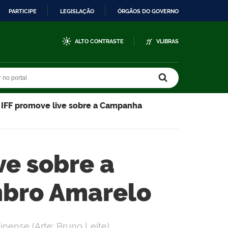
PARTICIPE
LEGISLAÇÃO
ÓRGÃOS DO GOVERNO
ALTO CONTRASTE
VLIBRAS
r no portal
r no portal
IFF promove live sobre a Campanha
ve sobre a
bro Amarelo
inense (Arte: Bruno Leite)