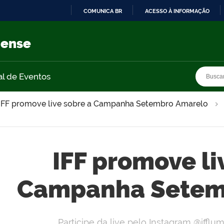
COMUNICA BR
ACESSO À INFORMAÇÃO
IR
PARA
nense
O
CONTEÚDO
Busca
Busca
al de Eventos
IFF promove live sobre a Campanha Setembro Amarelo
IFF promove li
Campanha Setem
Participe da live pelo Instagram @ifflum