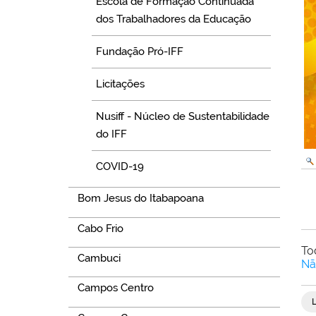
Escola de Formação Continuada
dos Trabalhadores da Educação
Fundação Pró-IFF
Licitações
Nusiff - Núcleo de Sustentabilidade
do IFF
COVID-19
Bom Jesus do Itabapoana
Cabo Frio
To
Cambuci
Nã
Campos Centro