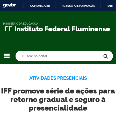
COMUNICA BR
ACESSO À INFORMAÇÃO
PARTI
IR
PARA
O
MINISTÉRIO DA EDUCAÇÃO
IFF
Instituto Federal Fluminense
CONTEÚDO
Buscar no portal
Buscar no portal
ATIVIDADES PRESENCIAIS
IFF promove série de ações para
retorno gradual e seguro à
presencialidade