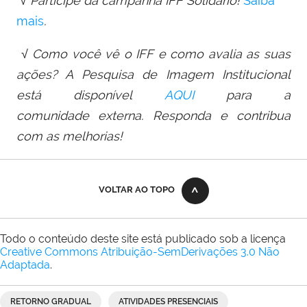
√
Participe da campanha IFF Solidário!
Saiba
mais
.
√ Como você vê o IFF e como avalia as suas
ações? A Pesquisa
de
Imagem Institucional
está disponível
AQUI
para a
comunida
de
externa. Responda e contribua
com as melhorias!
VOLTAR AO TOPO
Todo o conteúdo deste site está publicado sob a licença
Creative Commons Atribuição-SemDerivações 3.0 Não
Adaptada
.
RETORNO GRADUAL
ATIVIDADES PRESENCIAIS