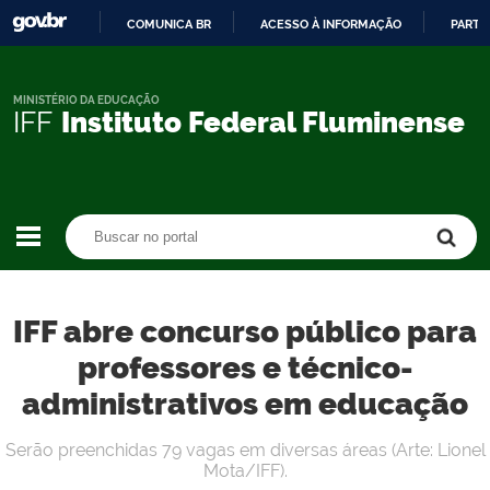
COMUNICA BR
ACESSO À INFORMAÇÃO
PARTI
IR
PARA
O
MINISTÉRIO DA EDUCAÇÃO
IFF
Instituto Federal Fluminense
CONTEÚDO
Buscar no portal
Buscar no portal
IFF abre concurso público para
professores e técnico-
administrativos em educação
Serão preenchidas 79 vagas em diversas áreas (Arte: Lionel
Mota/IFF).